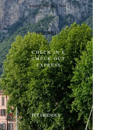
booking tour on a boat
FREE WIFI
CHECK IN E
CHECK OUT
EXPRESS
PARCHEGGIO PUBBLICO
A
PAGAMENTO
public pay parking
PET FRIENDLY