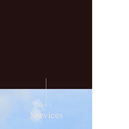
Our
Services